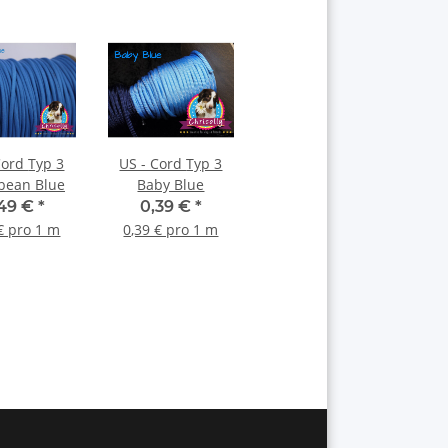
d Typ 3
US - Cord Typ 3
bean Blue
Baby Blue
49 €
*
0,39 €
*
€ pro 1 m
0,39 € pro 1 m