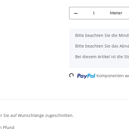
Meter
x
Bitte beachten Sie die Min
Bitte beachten Sie das Abn
Bei diesem Artikel ist die Stü
Loading...
Komponenten wer
ür Sie auf Wunschlänge zugeschnitten.
en Pfund