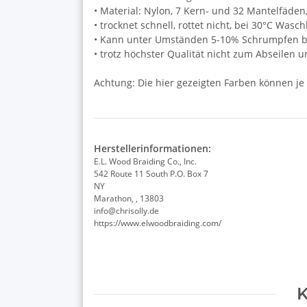
• Material: Nylon, 7 Kern- und 32 Mantelfäden
• trocknet schnell, rottet nicht, bei 30°C Wasc
• Kann unter Umständen 5-10% Schrumpfen be
• trotz höchster Qualität nicht zum Abseilen 
Achtung: Die hier gezeigten Farben können je
Herstellerinformationen:
E.L. Wood Braiding Co., Inc.
542 Route 11 South P.O. Box 7
NY
Marathon, , 13803
info@chrisolly.de
https://www.elwoodbraiding.com/
K