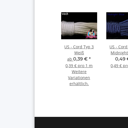
US - Cord Typ 3
US - Cord Typ 
Weiß
Midnight
ab
0,39 €
*
0,49
0,39 € pro 1 m
0,49 € p
Weitere
Variationen
erhältlich.