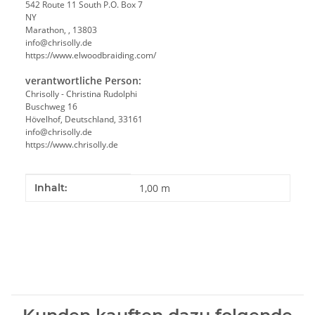
542 Route 11 South P.O. Box 7
NY
Marathon, , 13803
info@chrisolly.de
https://www.elwoodbraiding.com/
verantwortliche Person:
Chrisolly - Christina Rudolphi
Buschweg 16
Hövelhof, Deutschland, 33161
info@chrisolly.de
https://www.chrisolly.de
Produkteigenschaft
Wert
Inhalt:
1,00 m