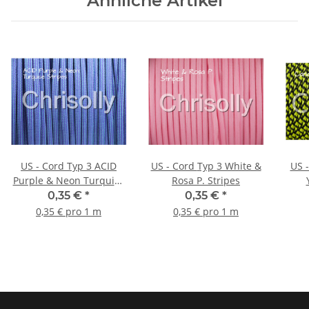
Ähnliche Artikel
US - Cord Typ 3 ACID
US - Cord Typ 3 White &
US - Cord
Purple & Neon Turquise
Rosa P. Stripes
Stripes
0,35 €
*
0,35 €
*
0,35 € pro 1 m
0,35 € pro 1 m