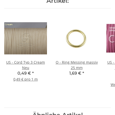
Artikel:
US - Cord Typ 3 Cream
O - Ring Messing massiv
US - Cord 
Neu
25 mm
0,49 €
*
1,69 €
*
0,49 € pro 1 m
We