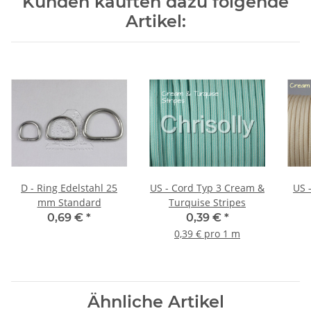
Kunden kauften dazu folgende
Artikel:
D - Ring Edelstahl 25
US - Cord Typ 3 Cream &
US - Cor
mm Standard
Turquise Stripes
0,69 €
*
0,39 €
*
0,39 € pro 1 m
Ähnliche Artikel