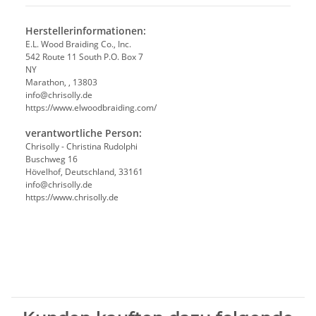
Herstellerinformationen:
E.L. Wood Braiding Co., Inc.
542 Route 11 South P.O. Box 7
NY
Marathon, , 13803
info@chrisolly.de
https://www.elwoodbraiding.com/
verantwortliche Person:
Chrisolly - Christina Rudolphi
Buschweg 16
Hövelhof, Deutschland, 33161
info@chrisolly.de
https://www.chrisolly.de