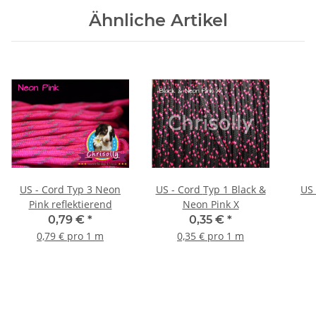
Ähnliche Artikel
US - Cord Typ 3 Neon
US - Cord Typ 1 Black &
US - C
Pink reflektierend
Neon Pink X
0,79 €
*
0,35 €
*
0,79 € pro 1 m
0,35 € pro 1 m