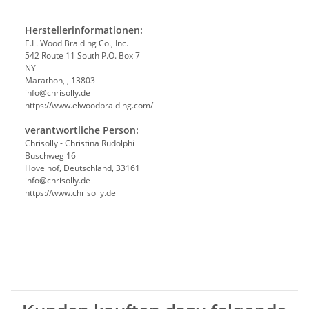
Herstellerinformationen:
E.L. Wood Braiding Co., Inc.
542 Route 11 South P.O. Box 7
NY
Marathon, , 13803
info@chrisolly.de
https://www.elwoodbraiding.com/
verantwortliche Person:
Chrisolly - Christina Rudolphi
Buschweg 16
Hövelhof, Deutschland, 33161
info@chrisolly.de
https://www.chrisolly.de