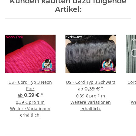
Kunden kauften dazu folgende
Artikel:
US - Cord Typ 3 Neon
US - Cord Typ 3 Schwarz
Pink
ab
0,39 €
*
ab
0,39 €
*
0,39 € pro 1 m
0,39 € pro 1 m
Weitere Variationen
We
Weitere Variationen
erhältlich.
erhältlich.