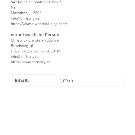
542 Route 11 South P.O. Box 7
NY
Marathon, , 13803
info@chrisolly.de
https://www.elwoodbraiding.com/
verantwortliche Person:
Chrisolly - Christina Rudolphi
Buschweg 16
Hövelhof, Deutschland, 33161
info@chrisolly.de
https://www.chrisolly.de
Produkteigenschaft
Wert
Inhalt:
1,00 m