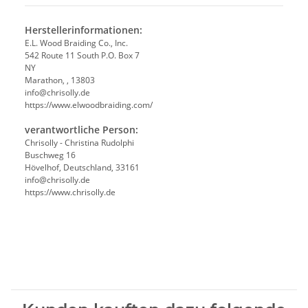
Herstellerinformationen:
E.L. Wood Braiding Co., Inc.
542 Route 11 South P.O. Box 7
NY
Marathon, , 13803
info@chrisolly.de
https://www.elwoodbraiding.com/
verantwortliche Person:
Chrisolly - Christina Rudolphi
Buschweg 16
Hövelhof, Deutschland, 33161
info@chrisolly.de
https://www.chrisolly.de