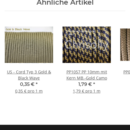
Ähnliche Artikel
US - Cord Typ 3 Gold &
PP1057 PP 10mm mit
PP
Black Wave
Kern MB.-Gold Camo
0,35 €
*
1,79 €
*
0,35 € pro 1 m
1,79 € pro 1 m