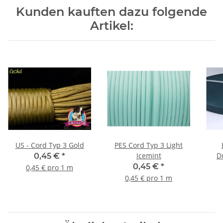
Kunden kauften dazu folgende
Artikel:
US - Cord Typ 3 Gold
PES Cord Typ 3 Light
Icemint
D
0,45 €
*
0,45 €
*
0,45 € pro 1 m
0,45 € pro 1 m