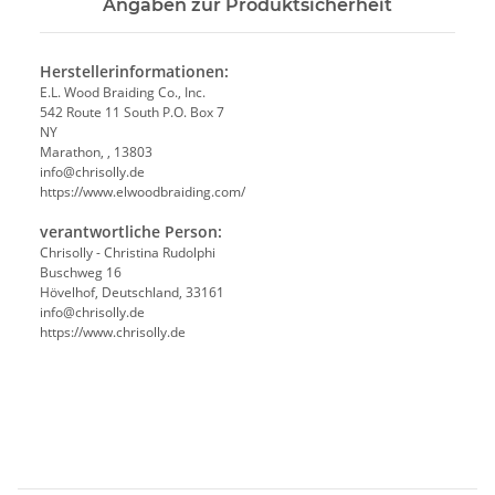
Angaben zur Produktsicherheit
Herstellerinformationen:
E.L. Wood Braiding Co., Inc.
542 Route 11 South P.O. Box 7
NY
Marathon, , 13803
info@chrisolly.de
https://www.elwoodbraiding.com/
verantwortliche Person:
Chrisolly - Christina Rudolphi
Buschweg 16
Hövelhof, Deutschland, 33161
info@chrisolly.de
https://www.chrisolly.de