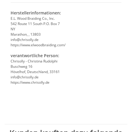
Herstellerinformationen:
E.L. Wood Braiding Co., Inc.
542 Route 11 South P.O. Box 7
NY
Marathon, , 13803
info@chrisolly.de
https://www.elwoodbraiding.com/
verantwortliche Person:
Chrisolly - Christina Rudolphi
Buschweg 16
Hövelhof, Deutschland, 33161
info@chrisolly.de
https://www.chrisolly.de