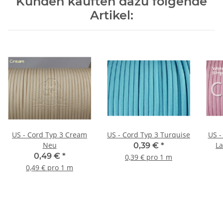
Kunden kauften dazu folgende
Artikel:
US - Cord Typ 3 Cream
US - Cord Typ 3 Turquise
US - Cord 
Neu
La
0,39 €
*
0,49 €
*
0,39 € pro 1 m
0,49 € pro 1 m