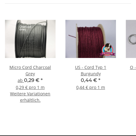
Micro Cord Charcoal
US - Cord Typ 1
O -
Grey
Burgundy
ab
0,29 €
*
0,44 €
*
0,29 € pro 1 m
0,44 € pro 1 m
Weitere Variationen
erhältlich.