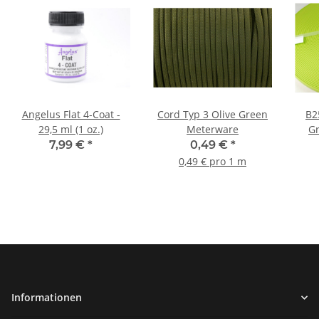
Angelus Flat 4-Coat -
Cord Typ 3 Olive Green
B2
29,5 ml (1 oz.)
Meterware
G
7,99 €
*
0,49 €
*
0,49 € pro 1 m
Informationen