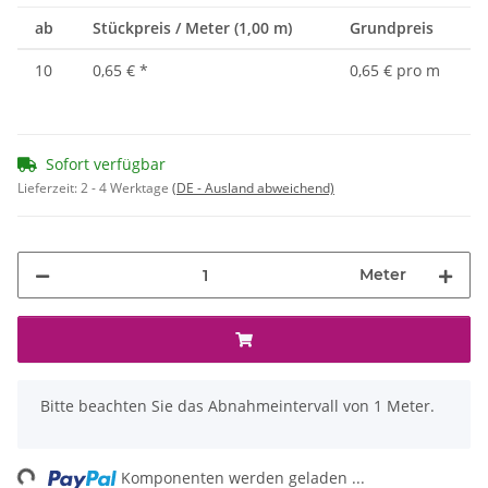
ab
Stückpreis / Meter (1,00 m)
Grundpreis
10
0,65 €
*
0,65 € pro m
Sofort verfügbar
Lieferzeit:
2 - 4 Werktage
(DE - Ausland abweichend)
Meter
x
Bitte beachten Sie das Abnahmeintervall von 1 Meter.
ng...
Komponenten werden geladen ...