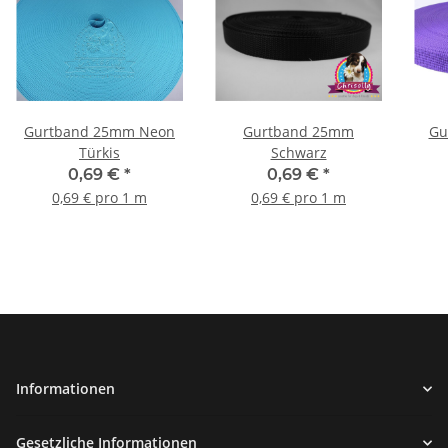
Gurtband 25mm Neon
Gurtband 25mm
Gu
Türkis
Schwarz
0,69 €
*
0,69 €
*
0,69 € pro 1 m
0,69 € pro 1 m
Informationen
Gesetzliche Informationen