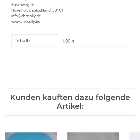
Buschweg 16
Hövelhof, Deutschland, 33161
info@chrisolly.de
www.chrisolly.de
Produkteigenschaft
Wert
Inhalt:
1,00 m
Kunden kauften dazu folgende
Artikel: