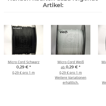
Artikel:
Micro Cord Schwarz
Micro Cord Weiß
Mi
0,29 €
*
ab
0,29 €
*
0,29 € pro 1 m
0,29 € pro 1 m
Weitere Variationen
erhältlich.
We