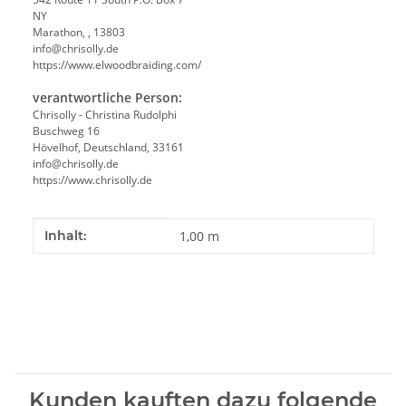
NY
Marathon, , 13803
info@chrisolly.de
https://www.elwoodbraiding.com/
verantwortliche Person:
Chrisolly - Christina Rudolphi
Buschweg 16
Hövelhof, Deutschland, 33161
info@chrisolly.de
https://www.chrisolly.de
Produkteigenschaft
Wert
Inhalt:
1,00 m
Kunden kauften dazu folgende