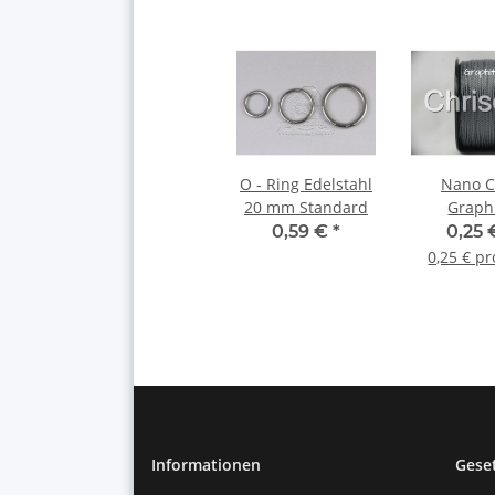
O - Ring Edelstahl
Nano C
20 mm Standard
Graph
0,59 €
*
0,25
0,25 € p
Informationen
Gese