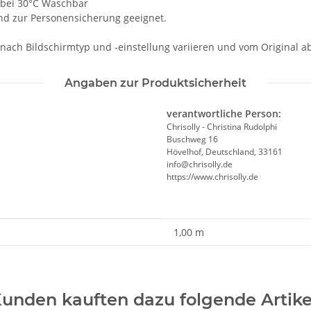
t, bei 30°C Waschbar
und zur Personensicherung geeignet.
 nach Bildschirmtyp und -einstellung variieren und vom Original 
Angaben zur Produktsicherheit
verantwortliche Person:
Chrisolly - Christina Rudolphi
Buschweg 16
Hövelhof, Deutschland, 33161
info@chrisolly.de
https://www.chrisolly.de
1,00 m
unden kauften dazu folgende Artike