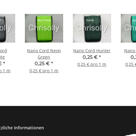
ord
Nano Cord Neon
Nano Cord Hunter
Nano 
ite
Green
0,25 €
*
0
 €
*
0,25 €
*
0,25 € pro 1 m
0,25 
ro 1 m
0,25 € pro 1 m
tzliche Informationen