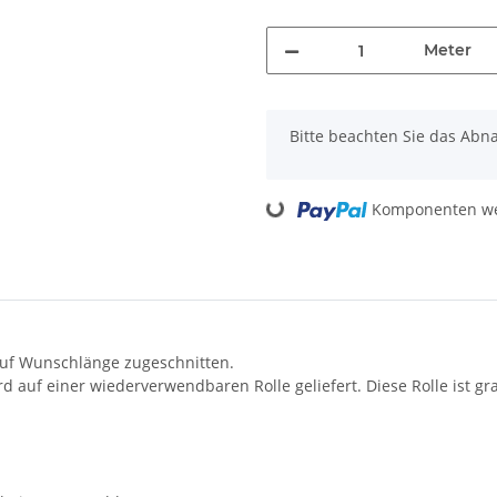
Meter
x
Bitte beachten Sie das Abn
Loading...
Komponenten wer
auf Wunschlänge zugeschnitten.
auf einer wiederverwendbaren Rolle geliefert. Diese Rolle ist gra