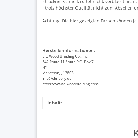
• trocknet schnell, rottet nicht, verblasst nich
• trotz höchster Qualität nicht zum Abseilen 
Achtung: Die hier gezeigten Farben können je
Herstellerinformationen:
E.L. Wood Braiding Co., Inc.
542 Route 11 South P.O. Box 7
NY
Marathon, , 13803
info@chrisolly.de
https://www.elwoodbraiding.com/
Produkteigenschaft
Wert
Inhalt:
K