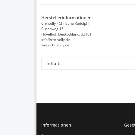
Herstellerinformationen:
Chrisolly - Christina Rudolphi
Buschweg 16
Hövelhof, Deutschland, 33161
info@chrisolly.de
www.chrisolly.de
Produkteigenschaft
Wert
Inhalt:
Informationen
Gese