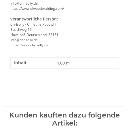
info@chrisolly.de
https://www.elwoodbraiding.com/
verantwortliche Person:
Chrisolly - Christina Rudolphi
Buschweg 16
Hövelhof, Deutschland, 33161
info@chrisolly.de
https://www.chrisolly.de
Produkteigenschaft
Wert
Inhalt:
1,00 m
Kunden kauften dazu folgende
Artikel: