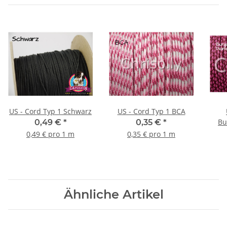
US - Cord Typ 1 Schwarz
US - Cord Typ 1 BCA
Bu
0,49 €
*
0,35 €
*
0,49 € pro 1 m
0,35 € pro 1 m
Ähnliche Artikel