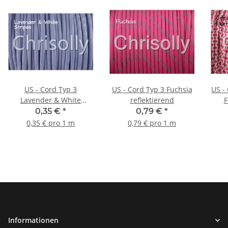
US - Cord Typ 3
US - Cord Typ 3 Fuchsia
US - Cord T
Lavender & White
reflektierend
F
Stripes
0,35 €
*
0,79 €
*
0,35 € pro 1 m
0,79 € pro 1 m
Informationen