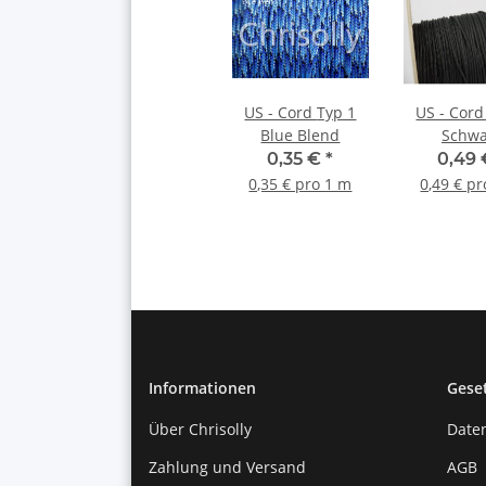
US - Cord Typ 1
US - Cord Typ 
Blue Blend
Schwa
0,35 €
*
0,49
0,35 € pro 1 m
0,49 € p
Informationen
Gese
Über Chrisolly
Date
Zahlung und Versand
AGB