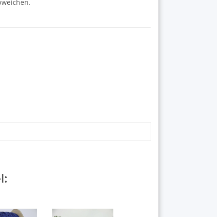
abweichen.
l: