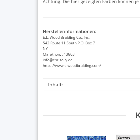
Achtung: Die hier gezeigten Farben können je
Herstellerinformationen:
E.L. Wood Braiding Co., Inc.
542 Route 11 South P.O. Box 7
NY
Marathon, , 13803
info@chrisolly.de
https://www.elwoodbraiding.com/
Produkteigenschaft
Wert
Inhalt:
K