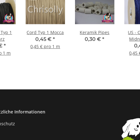
1
Cord Typ 1 Mocca
Keramik Pipes
US - Cor
rz
Midn
0,45 €
*
0,30 €
*
 €
*
0
0,45 € pro 1 m
ro 1 m
0,45 
tzliche Informationen
nschutz