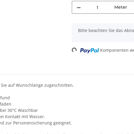
Meter
x
Bitte beachten Sie das Abn
Loading...
Komponenten wer
 Sie auf Wunschlänge zugeschnitten.
Pfund
lfäden
t, bei 30°C Waschbar
i Kontakt mit Wasser.
und zur Personensicherung geeignet.