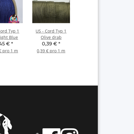
d Typ 1
US - Cord Typ 1
ight Blue
Olive drab
,45 €
*
0,39 €
*
€ pro 1 m
0,39 € pro 1 m