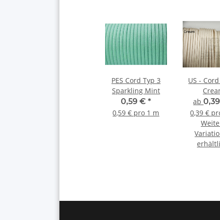
PES Cord Typ 3
US - Cord Typ 
Sparkling Mint
Cre
0,59 €
*
ab
0,3
0,59 € pro 1 m
0,39 € p
Weite
Variati
erhältl