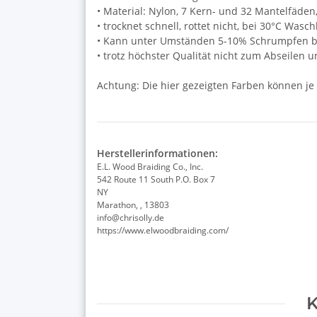
• Material: Nylon, 7 Kern- und 32 Mantelfäden
• trocknet schnell, rottet nicht, bei 30°C Wasc
• Kann unter Umständen 5-10% Schrumpfen be
• trotz höchster Qualität nicht zum Abseilen 
Achtung: Die hier gezeigten Farben können je
Herstellerinformationen:
E.L. Wood Braiding Co., Inc.
542 Route 11 South P.O. Box 7
NY
Marathon, , 13803
info@chrisolly.de
https://www.elwoodbraiding.com/
K