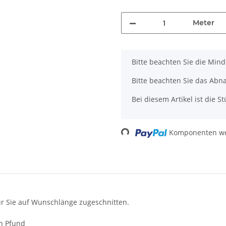
Meter
x
Bitte beachten Sie die Min
Bitte beachten Sie das Abn
Bei diesem Artikel ist die Stü
Loading...
Komponenten wer
ür Sie auf Wunschlänge zugeschnitten.
en Pfund