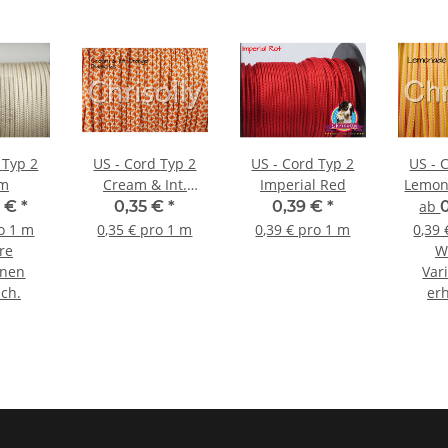
2
US - Cord Typ 2
US - Cord Typ 2
US - Cor
am
Cream & Int.
Imperial Red
Lemon
Orange Diamonds
9 €
*
0,35 €
*
0,39 €
*
ab
ro 1 m
0,35 € pro 1 m
0,39 € pro 1 m
0,39 
re
W
onen
Var
ich.
erh