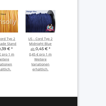
d Typ 2
US - Cord Typ 2
ade Stand
Midnight Blue
0,39 €
*
ab
0,45 €
*
€ pro 1 m
0,45 € pro 1 m
eitere
Weitere
iationen
Variationen
ältlich.
erhältlich.